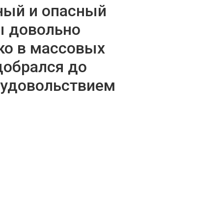
ный и опасный
ы довольно
ко в массовых
добрался до
с удовольствием