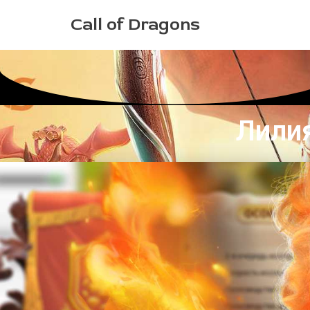
Перейти
Call of Dragons
к
содержимому
Лили