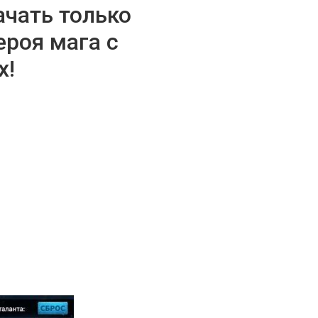
ачать только
ероя мага с
х!